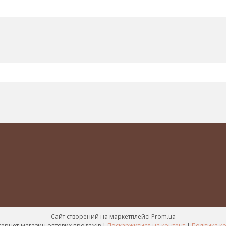
Сайт створений на маркетплейсі
Prom.ua
Mir-kosmetik інтернет-магазин оптових продажів |
Поскаржитися на контент
|
Політика к