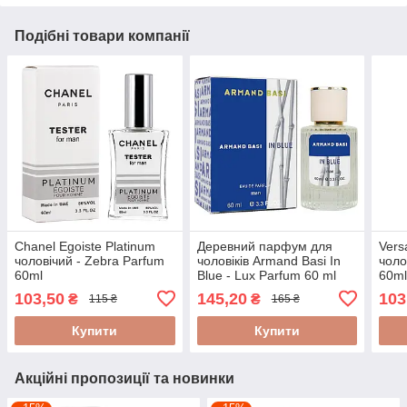
Подібні товари компанії
Chanel Egoiste Platinum
Деревний парфум для
Vers
чоловічий - Zebra Parfum
чоловіків Armand Basi In
чоло
60ml
Blue - Lux Parfum 60 ml
60m
103,50
145,20
103
₴
₴
115 ₴
165 ₴
Купити
Купити
Акційні пропозиції та новинки