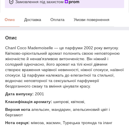
Замовлення під захистом
Опис
Доставка
Оплата
Умови повернення
Опис
Chanl Coco Mademoiselle — це парфуми 2002 року випуску.
Квітково-орієнтальний аромат полонить своєю неповторною
жіночністю й ненав'язливою витонченістю. Він ніжний і
солодкий одночасно, його аромат на тілі юної дівчини
створює враження чарівної невинності, ніжної спокуси, наївної
спокуси. Ці парфуми належать до елегантної та стильної,
водночас неповторної та сексуальної парфумерії
бездоганного смаку та вміння цінувати красу.
Дата випуску:
2001
Класифікація аромату:
шипрові, квіткові,
Верхня нота
апельсин, мандарин, апельсиновий цвіт і
бергамот
Нота серця:
мімоза, жасмин, Турецька троянда та іланг