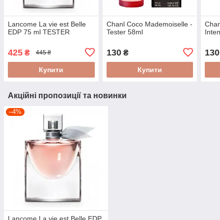
Lancome La vie est Belle
Chanl Coco Mademoiselle -
Chan
EDP 75 ml TESTER
Tester 58ml
Inte
425
130
130
₴
₴
445 ₴
Купити
Купити
Акційні пропозиції та новинки
–4%
Lancome La vie est Belle EDP