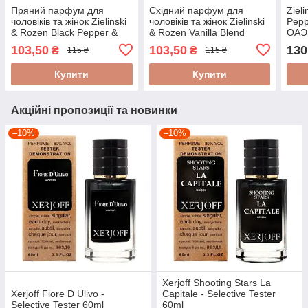
Пряний парфум для
Східний парфум для
Ziel
чоловіків та жінок Zielinski
чоловіків та жінок Zielinski
Pepp
& Rozen Black Pepper &
& Rozen Vanilla Blend
ОАЭ 
Amber, Neroli - Tester 60ml
ТЕСТЕР Premium Class 60
103,50
103,50
130
₴
₴
115 ₴
115 ₴
мл
Купити
Купити
Акційні пропозиції та новинки
–10%
–10%
Xerjoff Shooting Stars La
Xerjoff Fiore D Ulivo -
Capitale - Selective Tester
Selective Tester 60ml
60ml