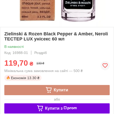
Zielinski & Rozen Black Pepper & Amber, Neroli
ТЕСТЕР LUX унісекс 60 мл
В наявності
Код: 16988-01
Роздріб
119,70
₴
133 ₴
Мінімальна сума замовлення на сайті — 500 ₴
Економія
13.30 ₴
Купити
або
Купити з