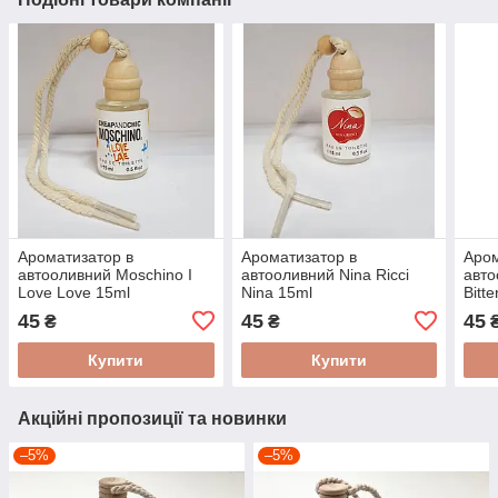
Ароматизатор в
Ароматизатор в
Аром
автооливний Moschino I
автооливний Nina Ricci
авто
Love Love 15ml
Nina 15ml
Bitt
45
45
45
₴
₴
Купити
Купити
Акційні пропозиції та новинки
–5%
–5%