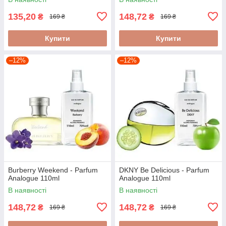
135,20
148,72
₴
₴
169 ₴
169 ₴
Купити
Купити
–12%
–12%
Burberry Weekend - Parfum
DKNY Be Delicious - Parfum
Analogue 110ml
Analogue 110ml
В наявності
В наявності
148,72
148,72
₴
₴
169 ₴
169 ₴