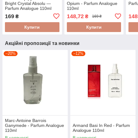
Bright Crystal Absolu —
Opium - Parfum Analogue
Parf
Parfum Analogue 110ml
110ml
169
148,72
148
₴
₴
169 ₴
Купити
Купити
Акційні пропозиції та новинки
–20%
–12%
Marc-Antoine Barrois
Ganymede - Parfum Analogue
Armand Basi In Red - Parfum
110ml
Analogue 110ml
В наявності
В наявності