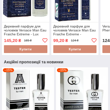
Деревний парфум для
Деревний парфум для
Vers
чоловіків Versace Man Eau
чоловіків Versace Man Eau
Pher
Fraiche Extreme - Lux
Fraiche Extreme -
Parfum 60 ml
Pheromone Parfum 40ml
145,20
99,20
124
₴
₴
165 ₴
124 ₴
Купити
Купити
Акційні пропозиції та новинки
–15%
–15%