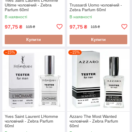
Yves Saint Laurent LHomme
Ultime чоловічий - Zebra
Trussardi Uomo чоловічий -
Parfum 60ml
Zebra Parfum 60ml
В наявності
В наявності
97,75
97,75
₴
₴
115 ₴
115 ₴
Купити
Купити
–15%
–15%
Yves Saint Laurent LHomme
Azzaro The Most Wanted
чоловічий - Zebra Parfum
чоловічий - Zebra Parfum
60ml
60ml