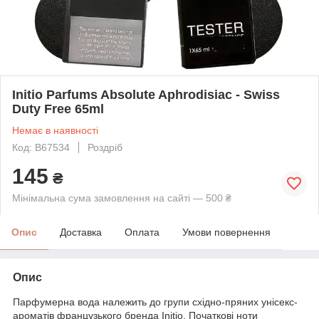
Initio Parfums Absolute Aphrodisiac - Swiss
Duty Free 65ml
Немає в наявності
Код: B67534
Роздріб
145
₴
Мінімальна сума замовлення на сайті — 500 ₴
Опис
Доставка
Оплата
Умови повернення
Опис
Парфумерна вода належить до групи східно-пряних унісекс-
ароматів французького бренда Initio. Початкові ноти