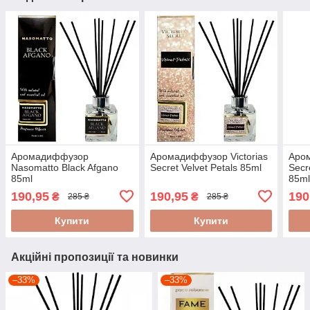
Аромадиффузор
Аромадиффузор Victorias
Аром
Nasomatto Black Afgano
Secret Velvet Petals 85ml
Secr
85ml
85m
190,95
190,95
190
₴
₴
285 ₴
285 ₴
Купити
Купити
Акційні пропозиції та новинки
–33%
–33%