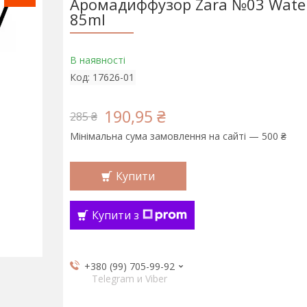
Аромадиффузор Zara №03 Water
85ml
В наявності
Код:
17626-01
190,95 ₴
285 ₴
Мінімальна сума замовлення на сайті — 500 ₴
Купити
Купити з
+380 (99) 705-99-92
Telegram и Viber