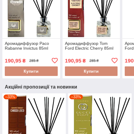
Аромадиффузор Paco
Аромадиффузор Tom
Аро
Rabanne Invictus 85ml
Ford Electric Cherry 85ml
Ford
190,95
190,95
190
₴
₴
285 ₴
285 ₴
Купити
Купити
Акційні пропозиції та новинки
–33%
–33%