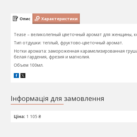
Опис
Характеристики
Tease – великолепный цветочный аромат для женщины, ко
Тип отдушки: теплый, фруктово-цветочный аромат.
Нотки аромата: замороженная карамелизированная груша,
белая гардения, фрезия и магнолия.
Объем 100мл.
Інформація для замовлення
Ціна:
1 105 ₴