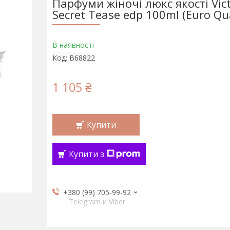
Парфуми жіночі люкс якості Vict
Secret Tease edp 100ml (Euro Qua
В наявності
Код:
B68822
1 105 ₴
Купити
Купити з
+380 (99) 705-99-92
Telegram и Viber