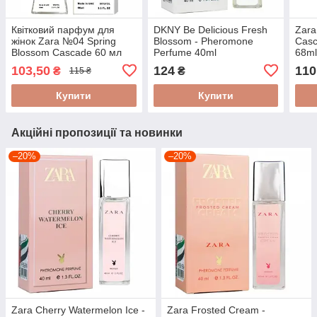
Квітковий парфум для
DKNY Be Delicious Fresh
Zara
жінок Zara №04 Spring
Blossom - Pheromone
Casc
Blossom Cascade 60 мл
Perfume 40ml
68m
103,50
124
110
₴
₴
115 ₴
Купити
Купити
Акційні пропозиції та новинки
–20%
–20%
Zara Cherry Watermelon Ice -
Zara Frosted Cream -