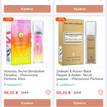
Купити
Купити
–20%
–20%
Victorias Secret Bombshell
Zielinski & Rozen Black
Paradise - Pheromone
Pepper & Amber, Neroli
Perfume 40ml
унисекс - Pheromone Perfume
40ml
В наявності
В наявності
99,20
99,20
₴
₴
124 ₴
124 ₴
Купити
Купити