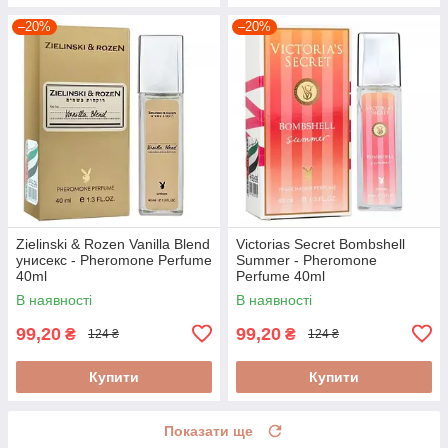
–20%
–20%
Zielinski & Rozen Vanilla Blend
Victorias Secret Bombshell
унисекс - Pheromone Perfume
Summer - Pheromone
40ml
Perfume 40ml
В наявності
В наявності
99,20
99,20
₴
₴
124 ₴
124 ₴
Купити
Купити
Показати ще