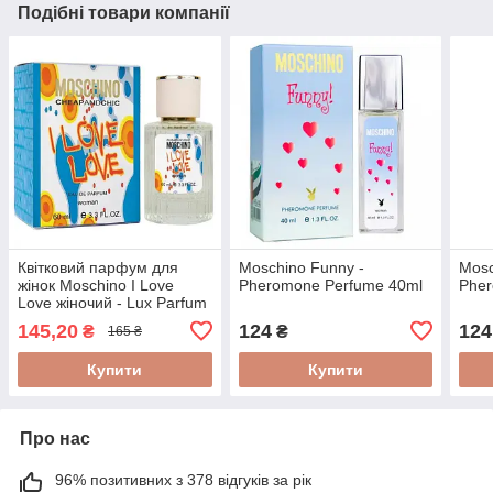
Подібні товари компанії
Квітковий парфум для
Moschino Funny -
Mosc
жінок Moschino I Love
Pheromone Perfume 40ml
Pher
Love жіночий - Lux Parfum
60 ml
145,20
124
124
₴
₴
165 ₴
Купити
Купити
Про нас
96% позитивних з 378 відгуків за рік