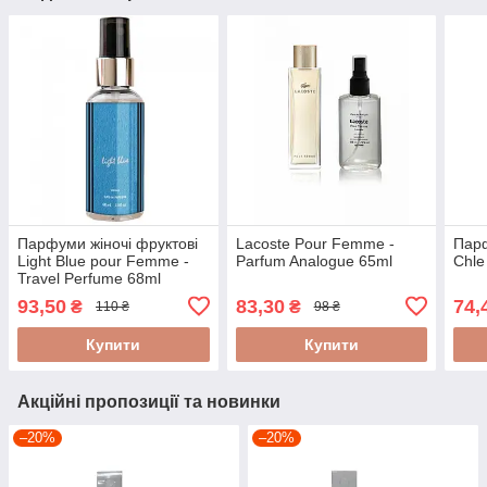
Парфуми жіночі фруктові
Lacoste Pour Femme -
Парф
Light Blue pour Femme -
Parfum Analogue 65ml
Chle
Travel Perfume 68ml
93,50
83,30
74,
₴
₴
110 ₴
98 ₴
Купити
Купити
Акційні пропозиції та новинки
–20%
–20%