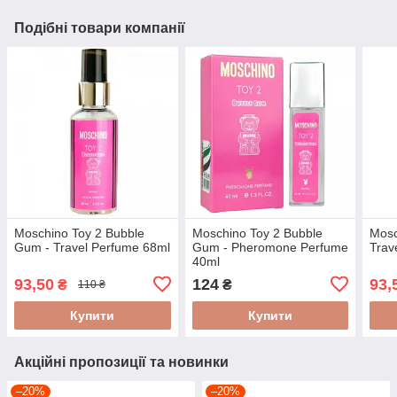
Подібні товари компанії
Moschino Toy 2 Bubble
Moschino Toy 2 Bubble
Mosc
Gum - Travel Perfume 68ml
Gum - Pheromone Perfume
Trav
40ml
93,50
124
93,
₴
₴
110 ₴
Купити
Купити
Акційні пропозиції та новинки
–20%
–20%