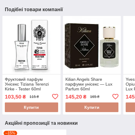
Подібні товари компанії
Фруктовий парфум
Kilian Angels Share
Yves
Унісекс Tiziana Terenzi
парфуми унісекс — Lux
Opi
Kirke - Tester 60ml
Parfum 60ml
Lux 
103,50
145,20
145
₴
₴
115 ₴
165 ₴
Купити
Купити
Акційні пропозиції та новинки
–15%