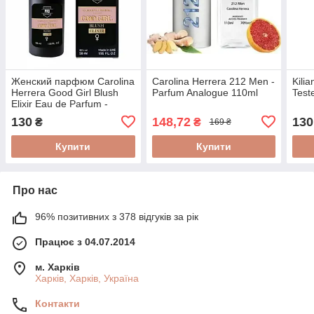
Женский парфюм Carolina
Carolina Herrera 212 Men -
Kili
Herrera Good Girl Blush
Parfum Analogue 110ml
Test
Elixir Eau de Parfum -
Tester 58ml
130
148,72
130
₴
₴
169 ₴
Купити
Купити
Про нас
96% позитивних з 378 відгуків за рік
Працює з 04.07.2014
м. Харків
Харків, Харків, Україна
Контакти