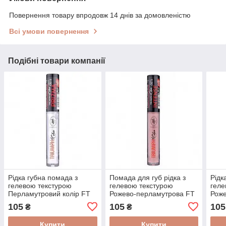
Повернення товару впродовж 14 днів за домовленістю
Всі умови повернення
Подібні товари компанії
Рідка губна помада з
Помада для губ рідка з
Рідк
гелевою текстурою
гелевою текстурою
геле
Перламутровий колір FT
Рожево-перламутрова FT
Роже
of Color (CTL15) 101
of Color (CTL15) 102
Colo
105
105
105
₴
₴
Купити
Купити