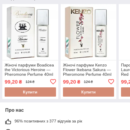
Жіночі парфуми Boadicea
Жіночі парфуми Kenzo
Парф
the Victorious Heroine —
Flower Ikebana Sakura —
Laur
Pheromone Perfume 40ml
Pheromone Perfume 40ml
Red 
40m
99,20
99,20
99,
₴
₴
124 ₴
124 ₴
Купити
Купити
Про нас
96% позитивних з 377 відгуків за рік