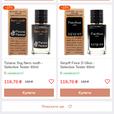
–10%
–10%
Tiziana Унд Nero oudh -
Xerjoff Fiore D Ulivo -
Selective Tester 60ml
Selective Tester 60ml
В наявності
В наявності
119,70
119,70
₴
₴
133 ₴
133 ₴
Купити
Купити
Показати ще