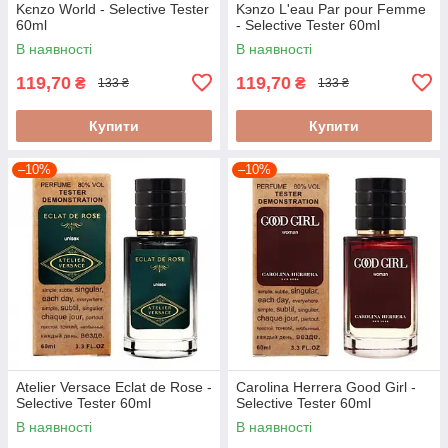
Kєnzo World - Selective Tester
Kэnzo L'eau Par pour Femme
60ml
- Selective Tester 60ml
В наявності
В наявності
119,70
119,70
₴
₴
133 ₴
133 ₴
Купити
Купити
–10%
–10%
Atelier Versace Eclat de Rose -
Carolina Herrera Good Girl -
Selective Tester 60ml
Selective Tester 60ml
В наявності
В наявності