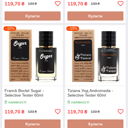
119,70
119,70
₴
₴
133 ₴
133 ₴
Купити
Купити
–10%
–10%
Franck Boclet Sugar -
Tiziana Унд Andromeda -
Selective Tester 60ml
Selective Tester 60ml
В наявності
В наявності
119,70
119,70
₴
₴
133 ₴
133 ₴
Купити
Купити