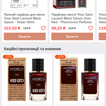
Пряний парфум для жінок
Парфуми жіночі Yves Saint
Yves
Yves Saint Laurent Black
Laurent Black Opium Over
Pari
Opium - Tester 60ml
Red - Pheromone Perfume
Sele
40ml
103,50
99,20
119
₴
₴
115 ₴
124 ₴
Купити
Купити
Акційні пропозиції та новинки
–10%
–10%