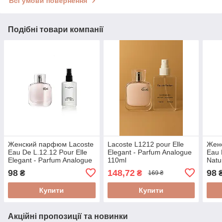
Всі умови повернення
Подібні товари компанії
Женский парфюм Lacoste
Lacoste L1212 pour Elle
Жен
Eau De L.12.12 Pour Elle
Elegant - Parfum Analogue
Eau 
Elegant - Parfum Analogue
110ml
Natu
65ml
65m
98
148,72
98
₴
₴
169 ₴
Купити
Купити
Акційні пропозиції та новинки