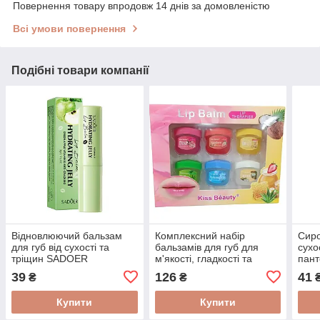
Повернення товару впродовж 14 днів за домовленістю
Всі умови повернення
Подібні товари компанії
Відновлюючий бальзам
Комплексний набір
Сиро
для губ від сухості та
бальзамів для губ для
сухо
тріщин SADOER
м'якості, гладкості та
пант
Hyaluronic Jelly Apple +
захисту від сухості Lip
цера
39
126
41
₴
₴
Vitamin E 3 г
Balm 6*12 g
Купити
Купити