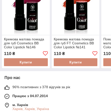
Кремова матова помада
Кремова матова помада
Пома
для губ Cosmetics BB
для губ FT Cosmetics BB
мато
Color Lipstick №146
Color Lipstick №141
Colo
110
110
110
₴
₴
Купити
Купити
Про нас
96% позитивних з 378 відгуків за рік
Працює з 04.07.2014
м. Харків
Харків, Харків, Україна