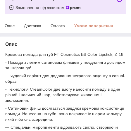
Замовлення під захистом
Опис
Доставка
Оплата
Умови повернення
Опис
Кремова помада для губ FT Cosmetics BB Color Lipstick, Z-18
- Помада з легким сатиновим фінішем у поєднанні з доглядом
за шкірою губ
— чудовий варіант для додавання яскравого акценту в casual-
образ.
- Технологія CreamColor дає змогу наносити помаду в один
рівний і насичений шар, забезпечуючи живлення і
зволоження.
- Сатиновий фініш досягається завдяки кремовій консистенції
помади. Нанесена на губи, вона покриває їх шаром кольору,
який ніби сяє зсередини.
— Спеціальні мікропігменти відбивають світло, створюючи