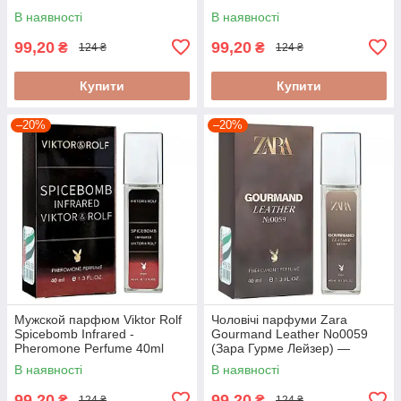
40ml
В наявності
В наявності
99,20
99,20
₴
₴
124 ₴
124 ₴
Купити
Купити
–20%
–20%
Мужской парфюм Viktor Rolf
Чоловічі парфуми Zara
Spicebomb Infrared -
Gourmand Leather No0059
Pheromone Perfume 40ml
(Зара Гурме Лейзер) —
Pheromone Perfume 40ml
В наявності
В наявності
99,20
99,20
₴
₴
124 ₴
124 ₴