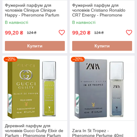
Фужерний парфум для
Фужерний парфум для
чоловіків Clinique Clinique
чоловіків Cristiano Ronaldo
Happy - Pheromone Parfum
CR7 Energy - Pheromone
40ml
Parfum 40ml
В наявності
В наявності
99,20
99,20
₴
₴
124 ₴
124 ₴
Купити
Купити
–20%
–20%
Деревний парфум для
чоловіків Gucci Guilty Elixir de
Zara In St Tropez -
Parfum - Pheromone Parfum
Pheromone Perfume 40ml