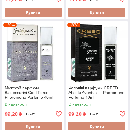
Купити
Купити
–20%
–20%
Мужской парфюм
Чоловічі парфуми CREED
Baldessarini Cool Force -
Absolu Aventus — Pheromone
Pheromone Perfume 40ml
Perfume 40ml
В наявності
В наявності
99,20
99,20
₴
₴
124 ₴
124 ₴
Купити
Купити