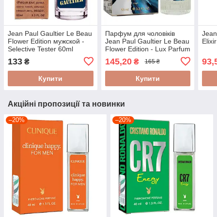
Jean Paul Gaultier Le Beau
Парфум для чоловіків
Jean
Flower Edition мужской -
Jean Paul Gaultier Le Beau
Elix
Selective Tester 60ml
Flower Edition - Lux Parfum
60ml
133
145,20
93,
₴
₴
165 ₴
Купити
Купити
Акційні пропозиції та новинки
–20%
–20%