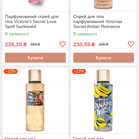
Парфумований спрей для
Спрей для тіла
тіла Victoria's Secret Love
парфумований Victorias
Spell Sunkissed
Secret Amber Romance
Shimmer 250 мл
В наявності
В наявності
226,20
230,55
₴
₴
260 ₴
265 ₴
Купити
Купити
–13%
–13%
Спрей для тіла
Спрей для тіла