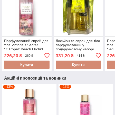
Парфумований спрей для
Лосьйон та спрей для тіла
Пар
тіла Victoria's Secret
парфумований у
тіла 
St.Tropez Beach Orchid
подарунковому наборі
Sedu
250 мл
Victorias Secret I Love
226,20
331,20
226
₴
₴
260 ₴
414 ₴
Shimmer Coconut Passion
Купити
Купити
Акційні пропозиції та новинки
–13%
–13%