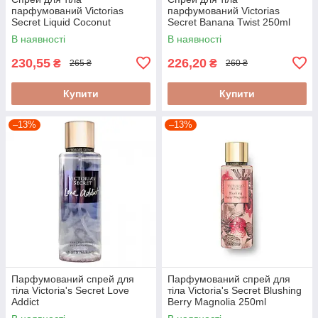
парфумований Victorias
парфумований Victorias
Secret Liquid Coconut
Secret Banana Twist 250ml
Shimmer 250 мл
В наявності
В наявності
230,55
226,20
₴
₴
265 ₴
260 ₴
Купити
Купити
–13%
–13%
Парфумований спрей для
Парфумований спрей для
тіла Victoria's Secret Love
тіла Victoria's Secret Blushing
Addict
Berry Magnolia 250ml