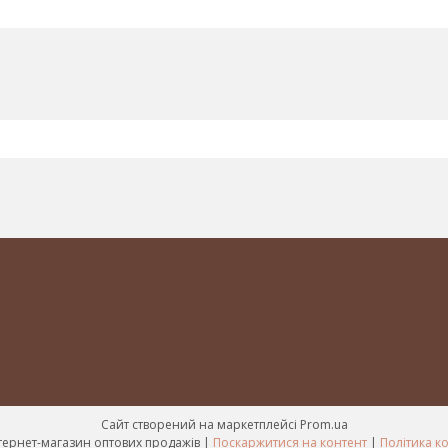
Сайт створений на маркетплейсі
Prom.ua
Mir-kosmetik інтернет-магазин оптових продажів |
Поскаржитися на контент
|
Політика к