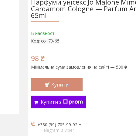
Парфуми унісекс Jo Malone Mim
Cardamom Cologne — Parfum A
65ml
В наявності
Код:
co179-65
98 ₴
Мінімальна сума замовлення на сайті — 500 ₴
Купити
Купити з
+380 (99) 705-99-92
Telegram и Viber