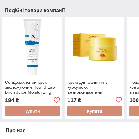
Подібні товари компанії
Сонцезахисний крем
Крем для обличчя з
Пожи
зволожуючий Round Lab
куркумою:
крем
Birch Juice Moisturizing
антиоксидантний,
віта
Sun Cream SPF50+
зволожуючий, для рівного
Effe
184
117
100
₴
₴
PA++++ 50 мл
тону та проти пігментації
BIOAQUA Turmeric 60 г
Купити
Купити
Про нас