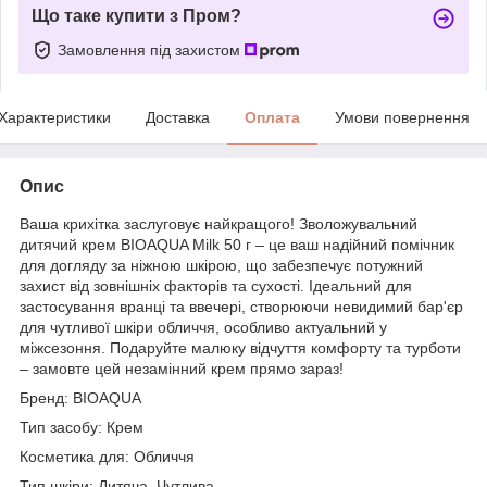
Що таке купити з Пром?
Замовлення під захистом
Характеристики
Доставка
Оплата
Умови повернення
Опис
Ваша крихітка заслуговує найкращого! Зволожувальний
дитячий крем BIOAQUA Milk 50 г – це ваш надійний помічник
для догляду за ніжною шкірою, що забезпечує потужний
захист від зовнішніх факторів та сухості. Ідеальний для
застосування вранці та ввечері, створюючи невидимий бар'єр
для чутливої шкіри обличчя, особливо актуальний у
міжсезоння. Подаруйте малюку відчуття комфорту та турботи
– замовте цей незамінний крем прямо зараз!
Бренд: BIOAQUA
Тип засобу: Крем
Косметика для: Обличчя
Тип шкіри: Дитяча, Чутлива