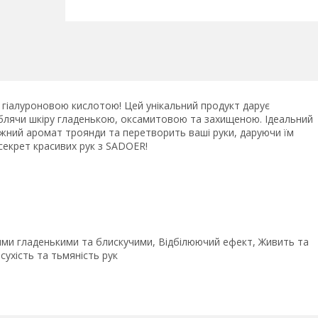
 гіалуроновою кислотою! Цей унікальний продукт дарує
блячи шкіру гладенькою, оксамитовою та захищеною. Ідеальний
ніжний аромат троянди та перетворить ваші руки, даруючи їм
 секрет красивих рук з SADOER!
кими гладенькими та блискучими, Відбілюючий ефект, Живить та
сухість та тьмяність рук