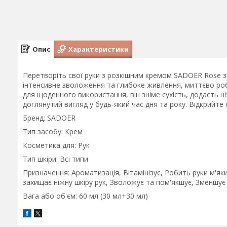
Опис
Характеристики
Перетворіть свої руки з розкішним кремом SADOER Rose з
інтенсивне зволоження та глибоке живлення, миттєво ро
для щоденного використання, він зніме сухість, додасть 
доглянутий вигляд у будь-який час дня та року. Відкрийте
Бренд: SADOER
Тип засобу: Крем
Косметика для: Рук
Тип шкіри: Всі типи
Призначення: Ароматизація, Вітамінізує, Робить руки м'я
захищає ніжну шкіру рук, Зволожує та пом'якшує, Зменшує 
Вага або об'єм: 60 мл (30 мл+30 мл)