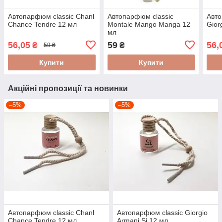
Автопарфюм classic Chanl
Автопарфюм classic
Авто
Chance Tendre 12 мл
Montale Mango Manga 12
Gior
мл
56,05
59
56,
₴
₴
59 ₴
Купити
Купити
Акційні пропозиції та новинки
–5%
–5%
Автопарфюм classic Chanl
Автопарфюм classic Giorgio
Chance Tendre 12 мл
Armani Si 12 мл