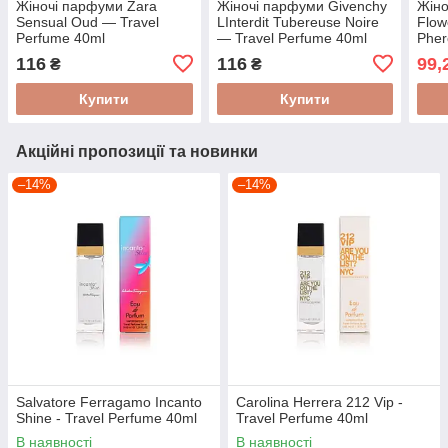
Жіночі парфуми Zara
Жіночі парфуми Givenchy
Жіно
Sensual Oud — Travel
LInterdit Tubereuse Noire
Flow
Perfume 40ml
— Travel Perfume 40ml
Pher
116
116
99,
₴
₴
Купити
Купити
Акційні пропозиції та новинки
–14%
–14%
Salvatore Ferragamo Incanto
Carolina Herrera 212 Vip -
Shine - Travel Perfume 40ml
Travel Perfume 40ml
В наявності
В наявності