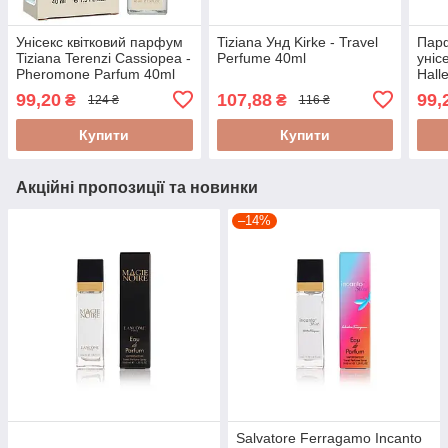
Унісекс квітковий парфум
Tiziana Унд Kirke - Travel
Пар
Tiziana Terenzi Cassiopea -
Perfume 40ml
уніс
Pheromone Parfum 40ml
Hall
Perf
99,20
107,88
99,
₴
₴
124 ₴
116 ₴
Купити
Купити
Акційні пропозиції та новинки
–14%
Salvatore Ferragamo Incanto