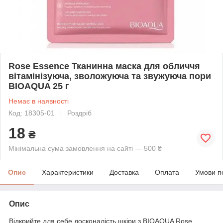
Rose Essence Тканинна маска для обличчя
вітамінізуюча, зволожуюча та звужуюча пори
BIOAQUA 25 г
Немає в наявності
Код: 18305-01
Роздріб
18
₴
Мінімальна сума замовлення на сайті — 500 ₴
Опис
Характеристики
Доставка
Оплата
Умови п
Опис
Відкрийте для себе досконалість шкіри з BIOAQUA Rose