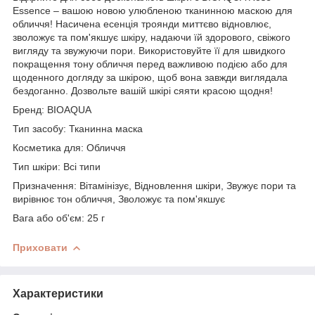
Essence – вашою новою улюбленою тканинною маскою для
обличчя! Насичена есенція троянди миттєво відновлює,
зволожує та пом'якшує шкіру, надаючи їй здорового, свіжого
вигляду та звужуючи пори. Використовуйте її для швидкого
покращення тону обличчя перед важливою подією або для
щоденного догляду за шкірою, щоб вона завжди виглядала
бездоганно. Дозвольте вашій шкірі сяяти красою щодня!
Бренд: BIOAQUA
Тип засобу: Тканинна маска
Косметика для: Обличчя
Тип шкіри: Всі типи
Призначення: Вітамінізує, Відновлення шкіри, Звужує пори та
вирівнює тон обличчя, Зволожує та пом'якшує
Вага або об'єм: 25 г
Приховати
Характеристики