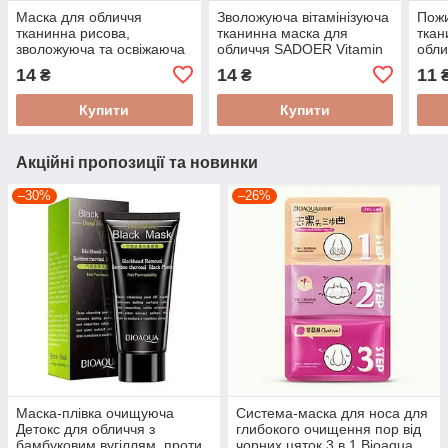
Маска для обличчя
Зволожуюча вітамінізуюча
Пожи
тканинна рисова,
тканинна маска для
ткан
зволожуюча та освіжаюча
обличчя SADOER Vitamin
обли
Rice Natural Essence Mask
E + Evening Primrose 25 г
Frui
14
14
11
₴
₴
30 ml
Купити
Купити
Акційні пропозиції та новинки
–30%
–26%
Маска-плівка очищуюча
Система-маска для носа для
Детокс для обличчя з
глибокого очищення пор від
бамбуковим вугіллям, проти
чорних цяток 3 в 1 Bioaqua