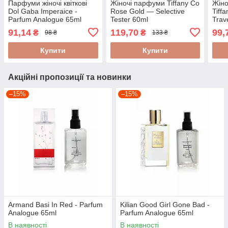
Парфуми жіночі квіткові
Жіночі парфуми Tiffany Co
Жіно
Dol Gaba Imperaice -
Rose Gold — Selective
Tiff
Parfum Analogue 65ml
Tester 60ml
Trav
91,14
119,70
99,
₴
₴
98 ₴
133 ₴
Купити
Купити
Акційні пропозиції та новинки
–15%
–15%
Armand Basi In Red - Parfum
Kilian Good Girl Gone Bad -
Analogue 65ml
Parfum Analogue 65ml
В наявності
В наявності