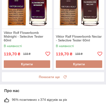
Viktor Rolf Flowerbomb
Midnight - Selective Tester
Viktor Ralf Flowerbomb Nectar
60ml
- Selective Tester 60ml
В наявності
В наявності
119,70
119,70
₴
₴
133 ₴
133 ₴
Купити
Купити
Показати ще
Про нас
96% позитивних з 374 відгуків за рік