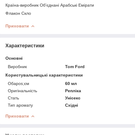
Країна-виробник Об'єднані Арабські Емірати
Флакон Скло
Приховати
Характеристики
Основні
Виробник
Tom Ford
Користувальницькі характеристики
Обapos;єм
60 мл
Оригінальність
Репліка
Стать
Унісекс
Тип аромату
Східні
Приховати