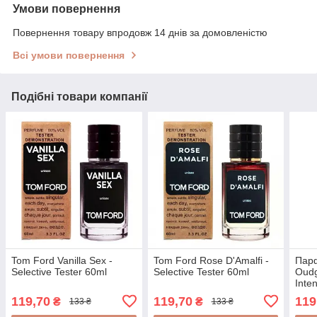
Умови повернення
Повернення товару впродовж 14 днів за домовленістю
Всі умови повернення
Подібні товари компанії
Tom Ford Vanilla Sex -
Tom Ford Rose D'Amalfi -
Парф
Selective Tester 60ml
Selective Tester 60ml
Oudg
Inte
60m
119,70
119,70
119
₴
₴
133 ₴
133 ₴