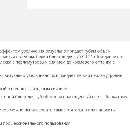
уб с эффектом увеличения визуально придаст губам объем.
ляется по губам. Серия блесков для губ Ctl 21 объединяет в
блеска с перламутровым сиянием до кремового оттенка с
ы, визуально увеличивая их и придает легкий перламутровый
ный оттенок с глянцевым сиянием.
 матовой блеск для губ обеспечит насыщенный цвет с бархатным
есков можно использовать самостоятельно или наносить
 и профессионального пользования.