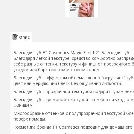
Опис
Блеск для губ FT Cosmetics Magic Elixir tl21 Блеск для г
Благодаря легкой текстуре, средство комфортно распреде
себе разные оттенки, текстуру и финиш: от прозрачного 
уходом или бархатистым матовым тоном.
Блеск для губ с эффектом объема словно "округляет" губ
цвет или мерцающий блеск без ощущения липкости.
Блеск для губ с прозрачной текстурой подарит губам неж
Блеск для губ с кремовой текстурой - комфорт и уход, а
финишем.
Многообразие оттенков с полупрозрачной текстурой бл
поверх помады.
Косметика бренда FT Cosmetics подходит для домашнего