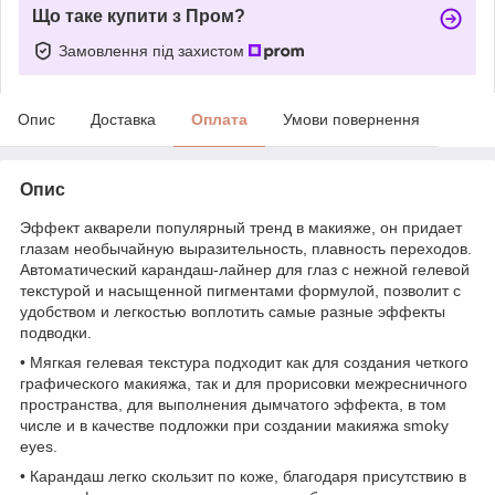
Що таке купити з Пром?
Замовлення під захистом
Опис
Доставка
Оплата
Умови повернення
Опис
Эффект акварели популярный тренд в макияже, он придает
глазам необычайную выразительность, плавность переходов.
Автоматический карандаш-лайнер для глаз с нежной гелевой
текстурой и насыщенной пигментами формулой, позволит c
удобством и легкостью воплотить самые разные эффекты
подводки.
• Мягкая гелевая текстура подходит как для создания четкого
графического макияжа, так и для прорисовки межресничного
пространства, для выполнения дымчатого эффекта, в том
числе и в качестве подложки при создании макияжа smoky
eyes.
• Карандаш легко скользит по коже, благодаря присутствию в