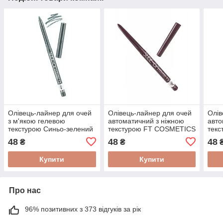
Олівець-лайнер для очей
Олівець-лайнер для очей
Олів
з м'якою гелевою
автоматичний з ніжною
авто
текстурою Синьо-зелений
текстурою FT COSMETICS
тек
FT COSMETICS EYE
SLIDE-ON EYE LINER CU-
SLI
48
48
48
₴
₴
LINER12 (Blue green)
17 №13
17 
Купити
Купити
Про нас
96% позитивних з 373 відгуків за рік