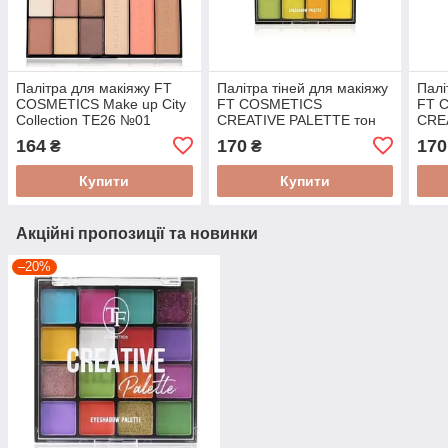
Палітра для макіяжу FT
Палітра тіней для макіяжу
Палі
COSMETICS Make up City
FT COSMETICS
FT 
Collection TE26 №01
CREATIVE PALETTE тон
CRE
01 Яскраві кольори 16
02 К
164
170
170
₴
₴
відтінків
16 ві
Купити
Купити
Акційні пропозиції та новинки
–20%