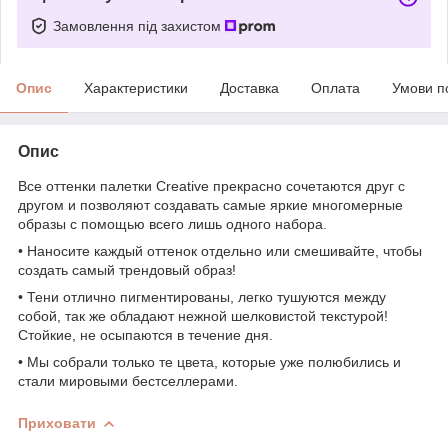
Замовлення під захистом
Опис
Характеристики
Доставка
Оплата
Умови п
Опис
Все оттенки палетки Creative прекрасно сочетаются друг с
другом и позволяют создавать самые яркие многомерные
образы с помощью всего лишь одного набора.
• Наносите каждый оттенок отдельно или смешивайте, чтобы
создать самый трендовый образ!
• Тени отлично пигментированы, легко тушуются между
собой, так же обладают нежной шелковистой текстурой!
Стойкие, не осыпаются в течение дня.
• Мы собрали только те цвета, которые уже полюбились и
стали мировыми бестселлерами.
Приховати