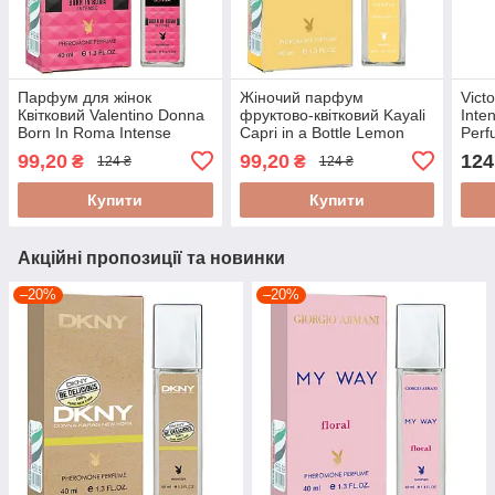
Парфум для жінок
Жіночий парфум
Vict
Квітковий Valentino Donna
фруктово-квітковий Kayali
Inte
Born In Roma Intense
Capri in a Bottle Lemon
Perf
Pheromone Parfum 40ml
Sugar 14 - Pheromone
99,20
99,20
124
₴
₴
124 ₴
124 ₴
Parfum 40ml
Купити
Купити
Акційні пропозиції та новинки
–20%
–20%