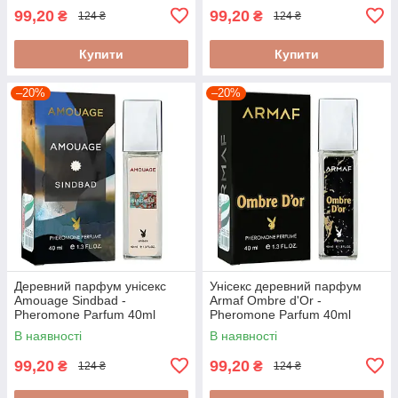
99,20
99,20
₴
₴
124 ₴
124 ₴
Купити
Купити
–20%
–20%
Деревний парфум унісекс
Унісекс деревний парфум
Amouage Sindbad -
Armaf Ombre d'Or -
Pheromone Parfum 40ml
Pheromone Parfum 40ml
В наявності
В наявності
99,20
99,20
₴
₴
124 ₴
124 ₴