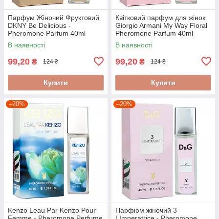
Парфум Жіночий Фруктовий
Квітковий парфум для жінок
DKNY Be Delicious -
Giorgio Armani My Way Floral
Pheromone Parfum 40ml
Pheromone Parfum 40ml
В наявності
В наявності
99,20
99,20
₴
₴
124 ₴
124 ₴
Купити
Купити
–20%
–20%
Kenzo Leau Par Kenzo Pour
Парфюм жіночий 3
Femme - Pheromone Perfume
LImperatrice - Pheromone