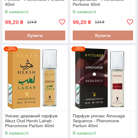
40ml
Perfume 40ml
В наявності
В наявності
99,20
99,20
₴
₴
124 ₴
124 ₴
Купити
Купити
–20%
–20%
Унісекс деревний парфум
Парфум унісекс Amouage
Alezz Oud Hersh Lahab -
Sequence - Pheromone
Pheromone Parfum 40ml
Parfum 40ml
В наявності
В наявності