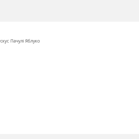
скус Пачулі Яблуко