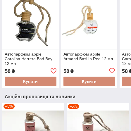
Автопарфюм apple
Автопарфюм apple
Авт
Carolina Herrera Bad Boy
Armand Basi In Red 12 мл
Caro
12 мл
12 м
58
58
58
₴
₴
Купити
Купити
Акційні пропозиції та новинки
–5%
–5%