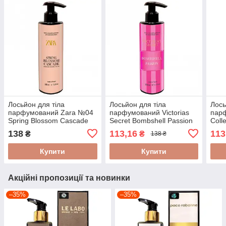
Лосьйон для тіла
Лосьйон для тіла
Лось
парфумований Zara №04
парфумований Victorias
парф
Spring Blossom Cascade
Secret Bombshell Passion
Coll
200 мл
200 мл
138
113,16
113
₴
₴
138 ₴
Купити
Купити
Акційні пропозиції та новинки
–35%
–35%