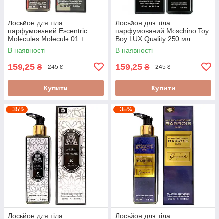
Лосьйон для тіла
Лосьйон для тіла
парфумований Escentric
парфумований Moschino Toy
Molecules Molecule 01 +
Boy LUX Quality 250 мл
Mandarin LUX Quality 250 мл
В наявності
В наявності
159,25
159,25
₴
₴
245 ₴
245 ₴
Купити
Купити
–35%
–35%
Лосьйон для тіла
Лосьйон для тіла