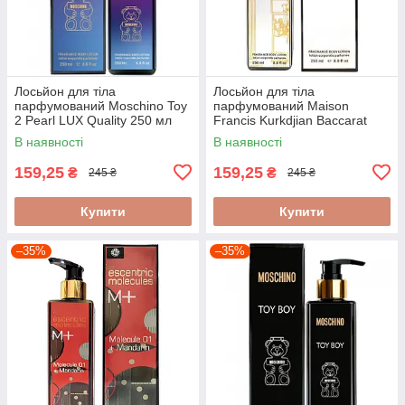
Лосьйон для тіла
Лосьйон для тіла
парфумований Moschino Toy
парфумований Maison
2 Pearl LUX Quality 250 мл
Francis Kurkdjian Baccarat
Rouge 540 LUX Quality 250
В наявності
В наявності
мл
159,25
159,25
₴
₴
245 ₴
245 ₴
Купити
Купити
–35%
–35%