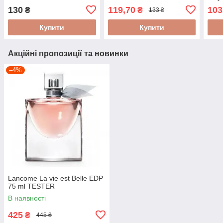
130
119,70
103
₴
₴
133 ₴
Купити
Купити
Акційні пропозиції та новинки
–4%
Lancome La vie est Belle EDP
75 ml TESTER
В наявності
425
₴
445 ₴