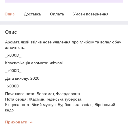
Опис
Доставка
Оплата
Умови повернення
Опис
Аромат, який втілив нове уявлення про глибоку та волелюбну
жіночність.
_x000D_
Класифікація аромата: квіткові
_x000D_
Дата виходу: 2020
_x000D_
Початкова нота: Бергамот, Флердоранж
Нота серця: Жасмин, Індійська тубероза
Кінцева нота: Білий мускус, Бурбонська ваніль, Віргінський
кедр
Приховати