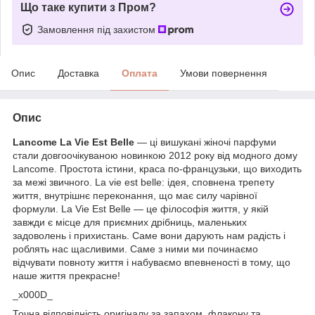
Що таке купити з Пром?
Замовлення під захистом
Опис
Доставка
Оплата
Умови повернення
Опис
Lancome La Vie Est Belle
— ці вишукані жіночі парфуми
стали довгоочікуваною новинкою 2012 року від модного дому
Lancome. Простота істини, краса по-французьки, що виходить
за межі звичного. La vie est belle: ідея, сповнена трепету
життя, внутрішнє переконання, що має силу чарівної
формули. La Vie Est Belle — це філософія життя, у якій
завжди є місце для приємних дрібниць, маленьких
задоволень і прихистань. Саме вони дарують нам радість і
роблять нас щасливими. Саме з ними ми починаємо
відчувати повноту життя і набуваємо впевненості в тому, що
наше життя прекрасне!
_x000D_
Точна відповідність оригіналу за запахом, флакону та