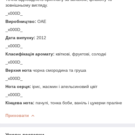
зовнішньому вигляду.
_x000D_
Виробництво:
ОАЕ
_x000D_
Дата випуску:
2012
_x000D_
Класифікація аромату:
квіткові, фруктові, солодкі
_x000D_
Верхня нота
чорна смородина та груша
_x000D_
Нота серця:
ірис, жасмин і апельсиновий цвіт
_x000D_
Кінцева нота:
пачулі, тонка боби, ваніль і цукерки праліне
Приховати