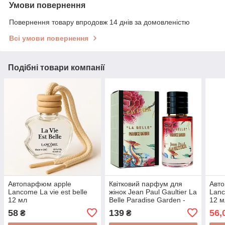
Умови повернення
Повернення товару впродовж 14 днів за домовленістю
Всі умови повернення
Подібні товари компанії
Автопарфюм apple
Квітковий парфум для
Авто
Lancome La vie est belle
жінок Jean Paul Gaultier La
Lanc
12 мл
Belle Paradise Garden -
12 м
Premium Tester 60 ml
58
139
56,
₴
₴