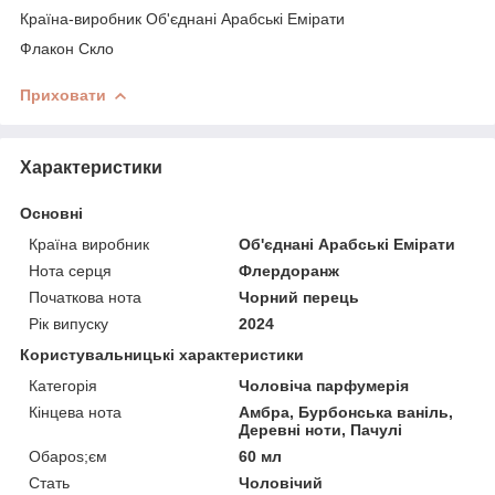
Країна-виробник Об'єднані Арабські Емірати
Флакон Скло
Приховати
Характеристики
Основні
Країна виробник
Об'єднані Арабські Емірати
Нота серця
Флердоранж
Початкова нота
Чорний перець
Рік випуску
2024
Користувальницькі характеристики
Категорія
Чоловіча парфумерія
Кінцева нота
Амбра, Бурбонська ваніль,
Деревні ноти, Пачулі
Обapos;єм
60 мл
Стать
Чоловічий