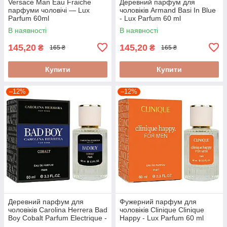
Versace Man Eau Fraiche
Деревний парфум для
парфуми чоловічі — Lux
чоловіків Armand Basi In Blue
Parfum 60ml
- Lux Parfum 60 ml
В наявності
В наявності
145,20
145,20
₴
₴
165 ₴
165 ₴
Купити
Купити
–12%
–12%
Деревний парфум для
Фужерний парфум для
чоловіків Carolina Herrera Bad
чоловіків Clinique Clinique
Boy Cobalt Parfum Electrique -
Happy - Lux Parfum 60 ml
Lux Parfum 60 ml