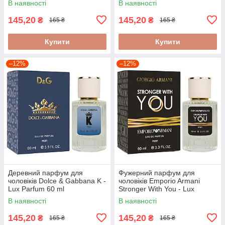
В наявності
В наявності
145,20
145,20
₴
₴
165 ₴
165 ₴
Купити
Купити
–12%
–12%
Деревний парфум для
Фужерний парфум для
чоловіків Dolce & Gabbana K -
чоловіків Emporio Armani
Lux Parfum 60 ml
Stronger With You - Lux
Parfum 60 ml
В наявності
В наявності
145,20
145,20
₴
₴
165 ₴
165 ₴