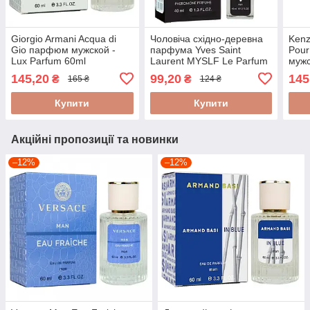
Giorgio Armani Acqua di
Чоловіча східно-деревна
Kenz
Gio парфюм мужской -
парфума Yves Saint
Pou
Lux Parfum 60ml
Laurent MYSLF Le Parfum
мужс
- Pheromone Parfum 40ml
145,20
99,20
145
₴
₴
165 ₴
124 ₴
Купити
Купити
Акційні пропозиції та новинки
–12%
–12%