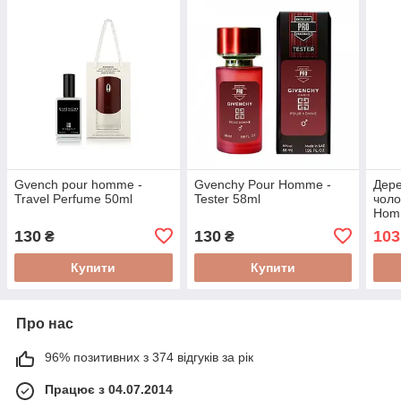
Gvench pour homme -
Gvenchy Pour Homme -
Дер
Travel Perfume 50ml
Tester 58ml
чоло
Homm
130
130
103
₴
₴
Купити
Купити
Про нас
96% позитивних з 374 відгуків за рік
Працює з 04.07.2014