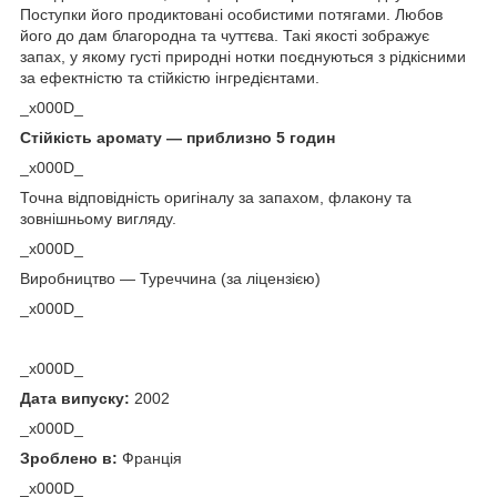
Поступки його продиктовані особистими потягами. Любов
його до дам благородна та чуттєва. Такі якості зображує
запах, у якому густі природні нотки поєднуються з рідкісними
за ефектністю та стійкістю інгредієнтами.
_x000D_
Стійкість аромату — приблизно 5 годин
_x000D_
Точна відповідність оригіналу за запахом, флакону та
зовнішньому вигляду.
_x000D_
Виробництво — Туреччина (за ліцензією)
_x000D_
_x000D_
Дата випуску:
2002
_x000D_
Зроблено в:
Франція
_x000D_