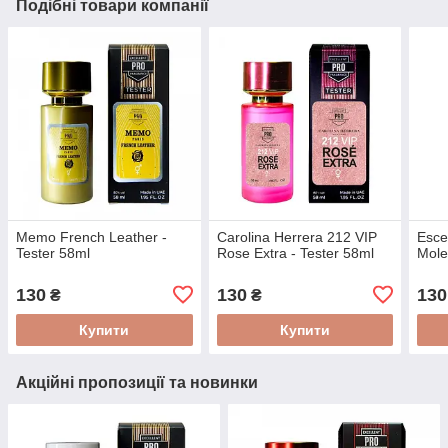
Подібні товари компанії
Memo French Leather -
Carolina Herrera 212 VIP
Esce
Tester 58ml
Rose Extra - Tester 58ml
Mole
130
130
130
₴
₴
Купити
Купити
Акційні пропозиції та новинки