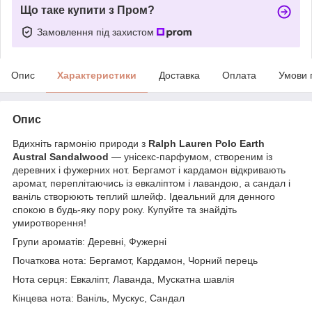
Що таке купити з Пром?
Замовлення під захистом
Опис
Характеристики
Доставка
Оплата
Умови 
Опис
Вдихніть гармонію природи з
Ralph Lauren Polo Earth
Austral Sandalwood
— унісекс-парфумом, створеним із
деревних і фужерних нот. Бергамот і кардамон відкривають
аромат, переплітаючись із евкаліптом і лавандою, а сандал і
ваніль створюють теплий шлейф. Ідеальний для денного
спокою в будь-яку пору року. Купуйте та знайдіть
умиротворення!
Групи ароматів: Деревні, Фужерні
Початкова нота: Бергамот, Кардамон, Чорний перець
Нота серця: Евкаліпт, Лаванда, Мускатна шавлія
Кінцева нота: Ваніль, Мускус, Сандал