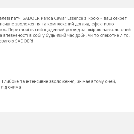
леві патчі SADOER Panda Caviar Essence з ікрою – ваш секрет
тенсивне зволоження та комплексний догляд, ефективно
шок. Перетворіть свій щоденний догляд за шкірою навколо очей
 впевненості в собі у будь-який час доби, чи то спекотне літо,
ревагою SADOER!
 Глибоке та інтенсивне зволоження, Знімає втому очей,
 під очима