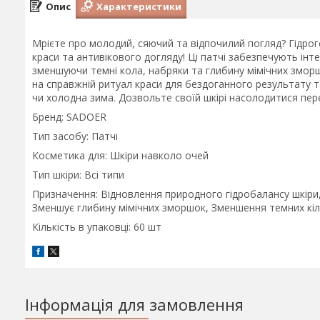
Опис
Характеристики
Мрієте про молодий, сяючий та відпочилий погляд? Гідроге
краси та антивікового догляду! Ці патчі забезпечують ін
зменшуючи темні кола, набряки та глибину мімічних змор
на справжній ритуал краси для бездоганного результату та
чи холодна зима. Дозвольте своїй шкірі насолодитися пе
Бренд: SADOER
Тип засобу: Патчі
Косметика для: Шкіри навколо очей
Тип шкіри: Всі типи
Призначення: Відновлення природного гідробалансу шкіри,
Зменшує глибину мімічних зморшок, Зменшення темних кіл
Кількість в упаковці: 60 шт
Інформація для замовлення