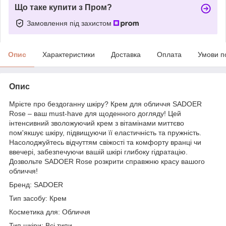
Що таке купити з Пром?
Замовлення під захистом
Опис
Характеристики
Доставка
Оплата
Умови п
Опис
Мрієте про бездоганну шкіру? Крем для обличчя SADOER
Rose – ваш must-have для щоденного догляду! Цей
інтенсивний зволожуючий крем з вітамінами миттєво
пом'якшує шкіру, підвищуючи її еластичність та пружність.
Насолоджуйтесь відчуттям свіжості та комфорту вранці чи
ввечері, забезпечуючи вашій шкірі глибоку гідратацію.
Дозвольте SADOER Rose розкрити справжню красу вашого
обличчя!
Бренд: SADOER
Тип засобу: Крем
Косметика для: Обличчя
Тип шкіри: Всі типи