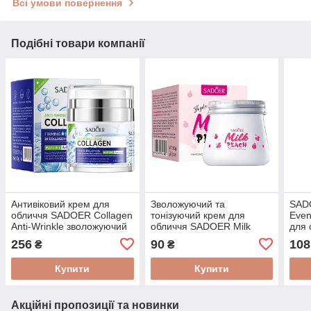
Всі умови повернення
Подібні товари компанії
Антивіковий крем для
Зволожуючий та
SADO
обличчя SADOER Collagen
тонізуючий крем для
Even
Anti-Wrinkle зволожуючий
обличчя SADOER Milk
для 
50 г
Peach 80 г
відн
256
90
108
₴
₴
анти
Купити
Купити
Акційні пропозиції та новинки