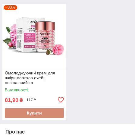
–30%
Омолоджуючий крем для
шкіри навколо очей,
освіжаючий та
протинабряковий, з
В наявності
екстрактом троянди Sadoer
60г
81,90
₴
117 ₴
Купити
Про нас