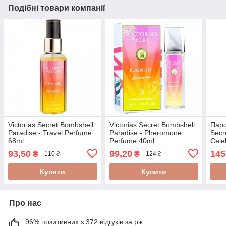
Подібні товари компанії
Victorias Secret Bombshell
Victorias Secret Bombshell
Парф
Paradise - Travel Perfume
Paradise - Pheromone
Secr
68ml
Perfume 40ml
Cele
93,50
99,20
145
₴
₴
110 ₴
124 ₴
Купити
Купити
Про нас
96% позитивних з 372 відгуків за рік