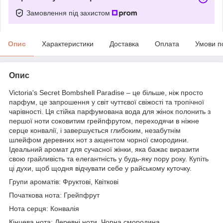
Замовлення під захистом
Опис
Характеристики
Доставка
Оплата
Умови п
Опис
Victoria's Secret Bombshell Paradise – це більше, ніж просто
парфум, це запрошення у світ чуттєвої свіжості та тропічної
чарівності. Ця стійка парфумована вода для жінок полонить з
першої ноти соковитим грейпфрутом, переходячи в ніжне
серце конвалії, і завершується глибоким, незабутнім
шлейфом деревних нот з акцентом чорної смородини.
Ідеальний аромат для сучасної жінки, яка бажає виразити
свою грайливість та елегантність у будь-яку пору року. Купіть
ці духи, щоб щодня відчувати себе у райському куточку.
Групи ароматів: Фруктові, Квіткові
Початкова нота: Грейпфрут
Нота серця: Конвалія
Кінцева нота: Деревні ноти, Чорна смородина